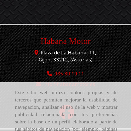
Habana Motor
Plaza de La Habana, 11,
Gijón
,
33212
,
(Asturias)
985 30 19 11
info
habanamotor.es
Este sitio web utiliza cookies propias y de
terceros que permiten mejorar la usabilidad de
navegación, analizar el uso de la web y mostrar
publicidad relacionada con tus preferencias
sobre la base de un perfil elaborado a partir de
tus hábitos de navegación (por ejemplo, páginas